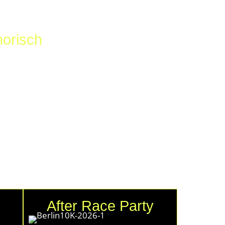
horisch
 Berlin. Am 20. Juni 2026 wird die
unvergleichliche Atmosphäre auf das
die Flugzeuge starteten und landeten,
mit DJs, Drinks und Street Food wird
After Race Party