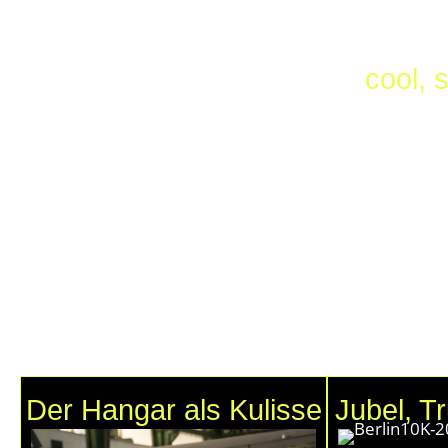
cool, 
Saucony bringt das bereits in Lon
inspirierende Mixtur aus Laufsport
Tempelhofer Feld zaubern. Am Origina
Start und Ziel liegen im ikonischen
Der Hangar als Kulisse
Jubel, Tr