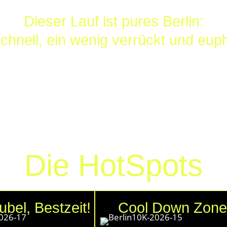
Dieser Lauf ist pures Berlin:
schnell, ein wenig verrückt und eup
don und Paris erfolgreiche Konzept im Sommer 2026 nach
event, satten Beats und urbanem Lifestyle erstmals eine 
lschauplatz der legendären Luftbrücke und wo bis 2008 
heißt es dann „runner’s prepare for departure!“
 und denkmalgeschützten Hangar 6. Die Cool Down Zone 
auf dem früheren Vorfeld zu finden sein.
Die HotSpots
ubel, Bestzeit!
Cool Down Zone